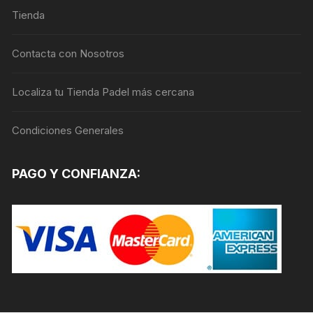
Tienda
pueden
elegir
en
Contacta con Nosotros
la
página
Localiza tu Tienda Padel más cercana
de
producto
Condiciones Generales
PAGO Y CONFIANZA: