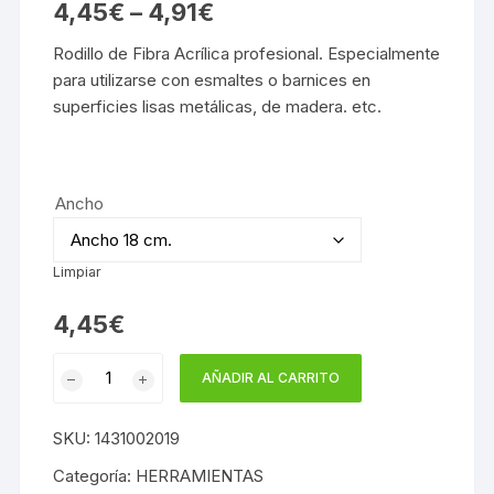
4,45
€
–
4,91
€
Rodillo de Fibra Acrílica profesional. Especialmente
para utilizarse con esmaltes o barnices en
superficies lisas metálicas, de madera. etc.
Ancho
Limpiar
4,45
€
RODILLO
AÑADIR AL CARRITO
FIBRA
ACRILICA
SKU:
1431002019
PROFESIONAL
cantidad
Categoría:
HERRAMIENTAS