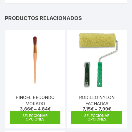
PRODUCTOS RELACIONADOS
PINCEL REDONDO
RODILLO NYLON
MORADO
FACHADAS
3,66
€
–
4,84
€
7,15
€
–
7,99
€
Este
Este
SELECCIONAR
SELECCIONAR
OPCIONES
OPCIONES
producto
prod
tiene
tiene