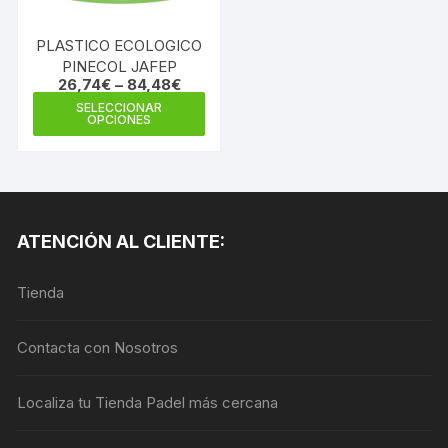
en
en
la
la
PLASTICO ECOLOGICO
página
pági
PINECOL JAFEP
de
de
26,74
€
–
84,48
€
producto
prod
Este
SELECCIONAR
OPCIONES
producto
tiene
múltiples
variantes.
Las
ATENCIÓN AL CLIENTE:
opciones
se
Tienda
pueden
elegir
en
Contacta con Nosotros
la
página
Localiza tu Tienda Padel más cercana
de
producto