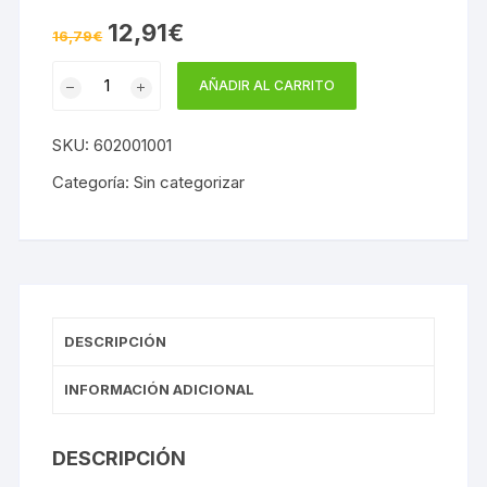
El
El
12,91
€
16,79
€
precio
precio
original
actual
ACRIMAR
era:
es:
AÑADIR AL CARRITO
16,79€.
12,91€.
MATE
SEDA
SKU:
602001001
JAFEP
cantidad
Categoría:
Sin categorizar
DESCRIPCIÓN
INFORMACIÓN ADICIONAL
DESCRIPCIÓN