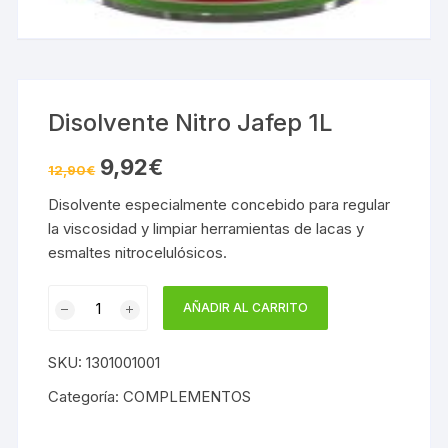
Disolvente Nitro Jafep 1L
El
El
9,92
€
12,90
€
precio
precio
original
actual
Disolvente especialmente concebido para regular
era:
es:
12,90€.
9,92€.
la viscosidad y limpiar herramientas de lacas y
esmaltes nitrocelulósicos.
Disolvente
AÑADIR AL CARRITO
Nitro
Jafep
SKU:
1301001001
1L
cantidad
Categoría:
COMPLEMENTOS