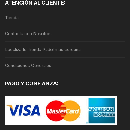
ATENCIÓN AL CLIENTE:
opciones
se
Tienda
pueden
elegir
en
Contacta con Nosotros
la
página
Localiza tu Tienda Padel más cercana
de
producto
Condiciones Generales
PAGO Y CONFIANZA: