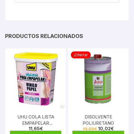
PRODUCTOS RELACIONADOS
¡Oferta!
UHU COLA LISTA
DISOLVENTE
EMPAPELAR
POLIURETANO
El
El
11,65
€
10,02
€
13,03
€
VINILO/PAPEL CUB 1KG
precio
precio
Este
Este