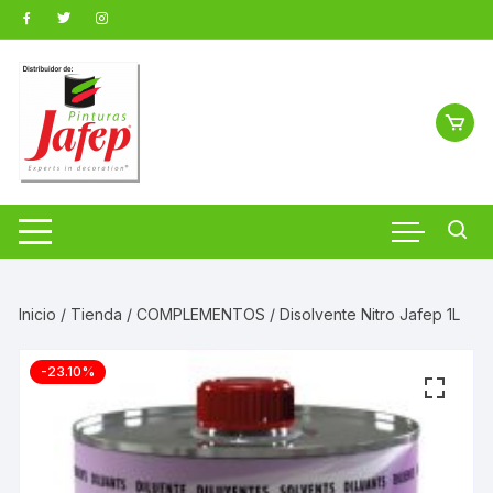
Saltar
al
contenido
Inicio
/
Tienda
/
COMPLEMENTOS
/ Disolvente Nitro Jafep 1L
-23.10%