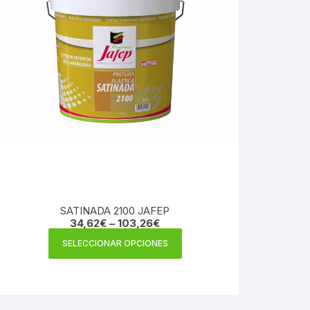
SATINADA 2100 JAFEP
34,62
€
–
103,26
€
Este
SELECCIONAR OPCIONES
producto
tiene
múltiples
variantes.