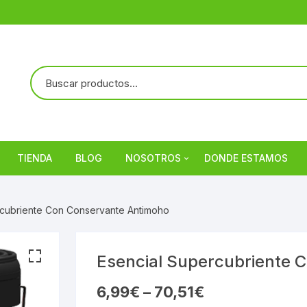
TIENDA
BLOG
NOSOTROS
DONDE ESTAMOS
Referencias
rcubriente Con Conservante Antimoho
Esencial Supercubriente 
6,99
€
–
70,51
€