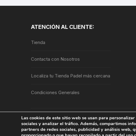
variantes.
Las
opciones
se
ATENCIÓN AL CLIENTE:
pueden
elegir
Tienda
en
la
Contacta con Nosotros
página
de
Localiza tu Tienda Padel más cercana
producto
Condiciones Generales
Las cookies de este sitio web se usan para personalizar 
Copyright © 2026, PINTURAS JAFEP | PADELPIN
sociales y analizar el tráfico. Además, compartimos inf
derechos reservados.
partners de redes sociales, publicidad y análisis web,
proporcionado o que hayan recopilado a partir del uso 