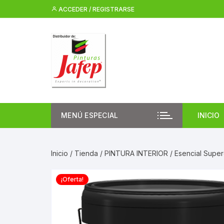
Saltar
ACCEDER / REGISTRARSE
al
contenido
MENÚ ESPECIAL
INICIO
Inicio
/
Tienda
/
PINTURA INTERIOR
/ Esencial Supe
¡Oferta!