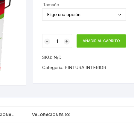
Tamaño
Esencial
AÑADIR AL CARRITO
Supercubriente
Con
SKU:
N/D
Conservante
Antimoho
Categoría:
PINTURA INTERIOR
cantidad
CIONAL
VALORACIONES (0)