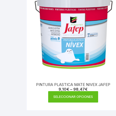
PINTURA PLASTICA MATE NIVEX JAFEP
9,10
€
–
98,47
€
Este
SELECCIONAR OPCIONES
producto
tiene
múltiples