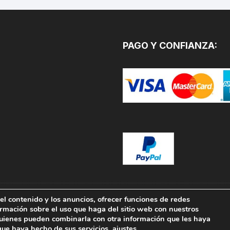
variantes.
Las
opciones
se
PAGO Y CONFIANZA:
pueden
elegir
en
la
página
de
producto
el contenido y los anuncios, ofrecer funciones de redes
TURAS.COM. Todos los
ormación sobre el uso que haga del sitio web con nuestros
 quienes pueden combinarla con otra información que les haya
que haya hecho de sus servicios.
ajustes
.