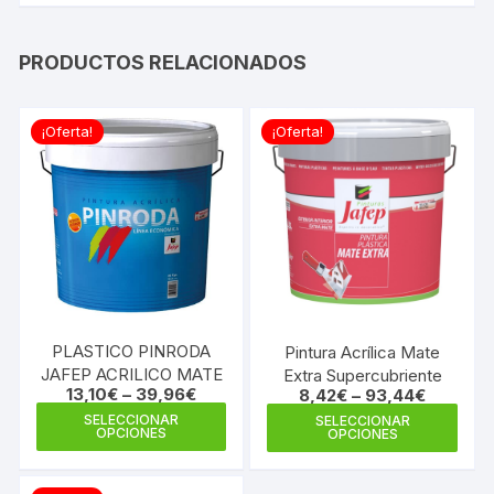
PRODUCTOS RELACIONADOS
¡Oferta!
¡Oferta!
PLASTICO PINRODA
Pintura Acrílica Mate
JAFEP ACRILICO MATE
Extra Supercubriente
13,10
€
–
39,96
€
8,42
€
–
93,44
€
Este
Este
SELECCIONAR
SELECCIONAR
OPCIONES
OPCIONES
producto
prod
tiene
tiene
múltiples