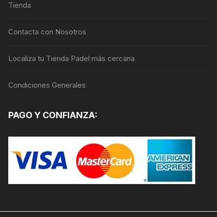
Tienda
pueden
elegir
en
Contacta con Nosotros
la
página
Localiza tu Tienda Padel más cercana
de
producto
Condiciones Generales
PAGO Y CONFIANZA: