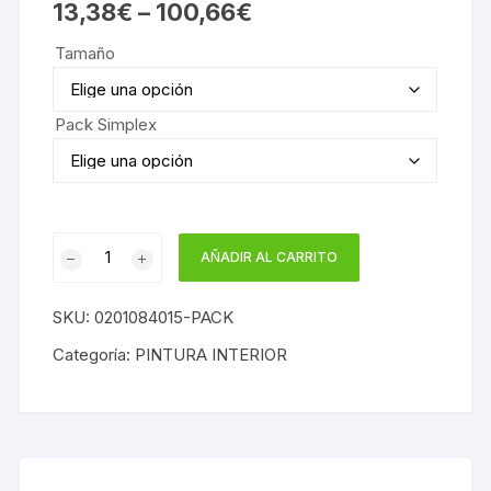
13,38
€
–
100,66
€
Tamaño
Pack Simplex
PACK
AÑADIR AL CARRITO
SIMPLEX
+
SKU:
0201084015-PACK
HERRAMIENTAS
cantidad
Categoría:
PINTURA INTERIOR