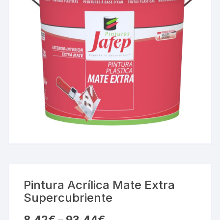
Pintura Acrílica Mate Extra
Supercubriente
8,42
€
–
93,44
€