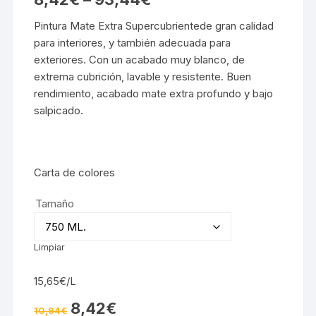
Pintura Mate Extra Supercubrientede gran calidad
para interiores, y también adecuada para
exteriores. Con un acabado muy blanco, de
extrema cubrición, lavable y resistente. Buen
rendimiento, acabado mate extra profundo y bajo
salpicado.
Carta de colores
Tamaño
Limpiar
15,65€/L
El
El
8,42
€
10,94
€
precio
precio