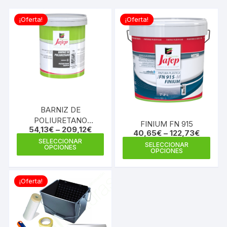
¡Oferta!
¡Oferta!
BARNIZ DE
POLIURETANO
FINIUM FN 915
54,13
€
–
209,12
€
BICOMPONENTE AL
40,65
€
–
122,73
€
Este
AGUA
SELECCIONAR
Este
SELECCIONAR
OPCIONES
producto
OPCIONES
prod
tiene
tiene
múltiples
múlti
¡Oferta!
variantes.
varia
Las
Las
opciones
opci
se