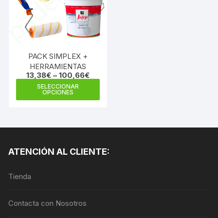
se
pueden
pue
elegir
elegi
en
en
la
la
página
PACK SIMPLEX +
pági
HERRAMIENTAS
de
de
13,38
€
–
100,66
€
producto
prod
Este
SELECCIONAR
OPCIONES
producto
tiene
múltiples
variantes.
Las
ATENCIÓN AL CLIENTE:
opciones
se
Tienda
pueden
elegir
en
Contacta con Nosotros
la