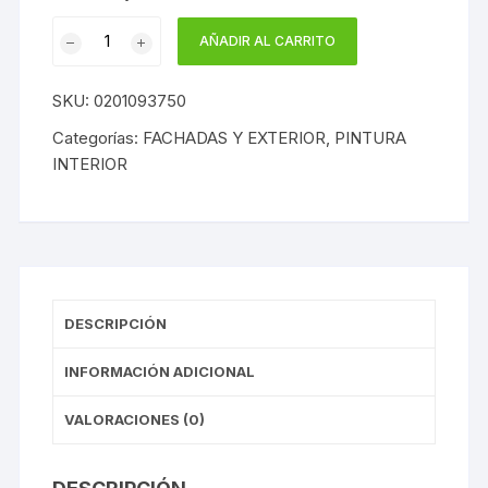
original
actual
Pintura
era:
es:
AÑADIR AL CARRITO
10,94€.
8,42€.
Acrílica
Mate
SKU:
0201093750
Extra
Supercubriente
Categorías:
FACHADAS Y EXTERIOR
,
PINTURA
cantidad
INTERIOR
DESCRIPCIÓN
INFORMACIÓN ADICIONAL
VALORACIONES (0)