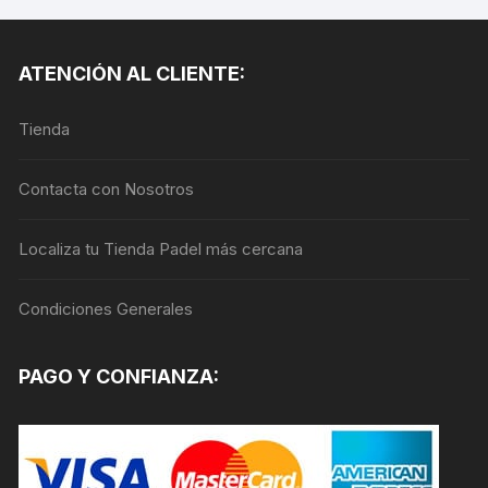
múltiples
variantes.
Las
ATENCIÓN AL CLIENTE:
opciones
se
Tienda
pueden
elegir
en
Contacta con Nosotros
la
página
Localiza tu Tienda Padel más cercana
de
producto
Condiciones Generales
PAGO Y CONFIANZA: