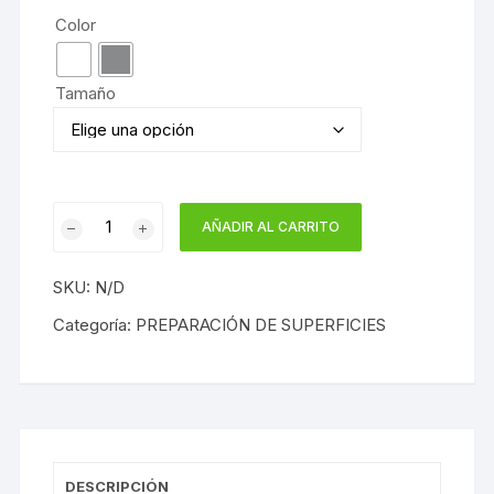
Color
Tamaño
Multiusos
AÑADIR AL CARRITO
al
Disolvente
SKU:
N/D
cantidad
Categoría:
PREPARACIÓN DE SUPERFICIES
DESCRIPCIÓN