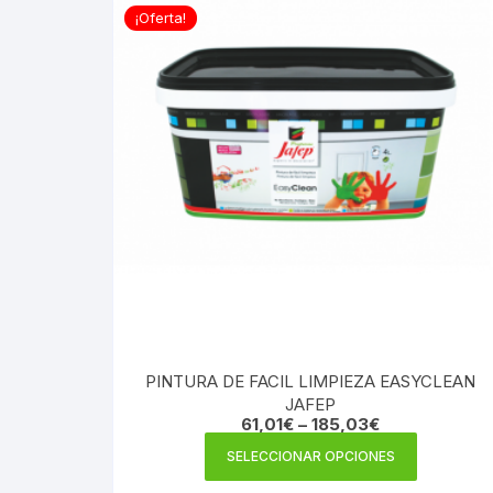
¡Oferta!
PINTURA DE FACIL LIMPIEZA EASYCLEAN
JAFEP
61,01
€
–
185,03
€
Este
SELECCIONAR OPCIONES
producto