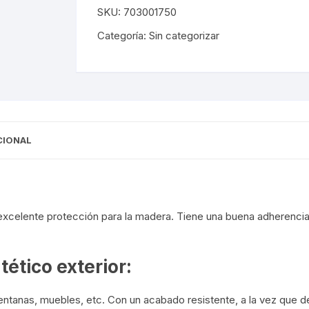
SKU:
703001750
JAFEP
SATINADO
Categoría:
Sin categorizar
cantidad
CIONAL
 excelente protección para la madera. Tiene una buena adherencia
tético exterior:
ntanas, muebles, etc. Con un acabado resistente, a la vez que de