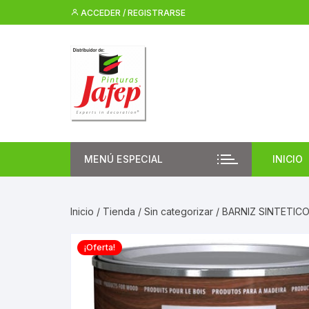
Saltar
ACCEDER / REGISTRARSE
al
contenido
MENÚ ESPECIAL
INICIO
Inicio
/
Tienda
/
Sin categorizar
/ BARNIZ SINTETIC
¡Oferta!