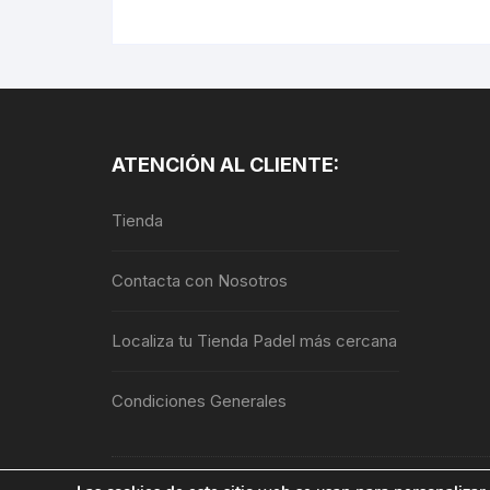
tiene
múltiples
variantes.
Las
opciones
se
pueden
ATENCIÓN AL CLIENTE:
elegir
en
Tienda
la
página
Contacta con Nosotros
de
producto
Localiza tu Tienda Padel más cercana
Condiciones Generales