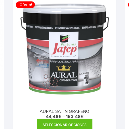
¡Oferta!
AURAL SATIN GRAFENO
44,46
€
–
153,48
€
Este
SELECCIONAR OPCIONES
producto