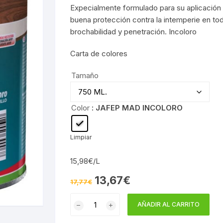
Expecialmente formulado para su aplicación
buena protección contra la intemperie en t
brochabilidad y penetración. Incoloro
Carta de colores
Tamaño
Color
: JAFEP MAD INCOLORO
Limpiar
15,98€/L
El
El
13,67
€
17,77
€
precio
precio
original
actual
BARNIZ
era:
es:
AÑADIR AL CARRITO
17,77€.
13,67€.
SINTETICO
EXTERIOR