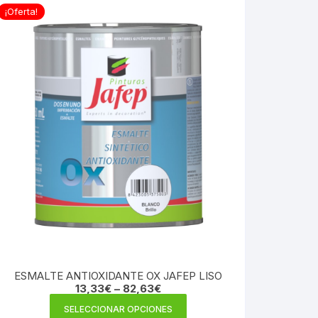
¡Oferta!
ESMALTE ANTIOXIDANTE OX JAFEP LISO
13,33
€
–
82,63
€
Este
SELECCIONAR OPCIONES