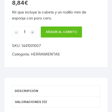
8,84
€
Kit que incluye la cubeta y un rodillo mini de
esponja con poro cero.
KIT
AÑADIR AL CARRITO
CUBETA
RODILLO
SKU:
1441001007
MINI
ESPONJA
Categoría:
HERRAMIENTAS
PORO
CERO
cantidad
DESCRIPCIÓN
VALORACIONES (0)