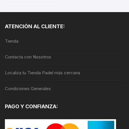
tiene
múltiples
variantes.
Las
ATENCIÓN AL CLIENTE:
opciones
se
Tienda
pueden
elegir
en
Contacta con Nosotros
la
página
Localiza tu Tienda Padel más cercana
de
producto
Condiciones Generales
PAGO Y CONFIANZA: