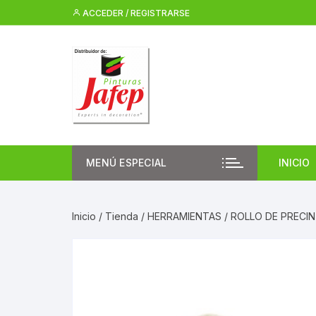
Saltar
ACCEDER / REGISTRARSE
al
contenido
MENÚ ESPECIAL
INICIO
Inicio
/
Tienda
/
HERRAMIENTAS
/ ROLLO DE PRECI