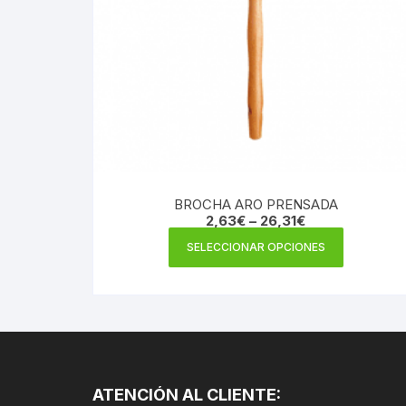
BROCHA ARO PRENSADA
2,63
€
–
26,31
€
Este
SELECCIONAR OPCIONES
producto
tiene
múltiples
variantes.
Las
opciones
se
ATENCIÓN AL CLIENTE: