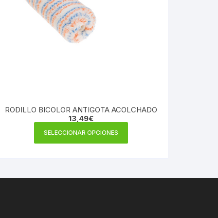
RODILLO BICOLOR ANTIGOTA ACOLCHADO
13,49
€
Este
SELECCIONAR OPCIONES
producto
tiene
múltiples
variantes.
Las
opciones
se