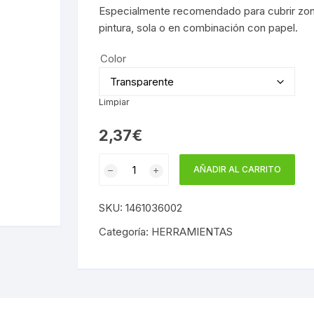
Especialmente recomendado para cubrir zo
pintura, sola o en combinación con papel.
Color
Limpiar
2,37
€
ROLLO
AÑADIR AL CARRITO
DE
PRECINTO
SKU:
1461036002
cantidad
Categoría:
HERRAMIENTAS