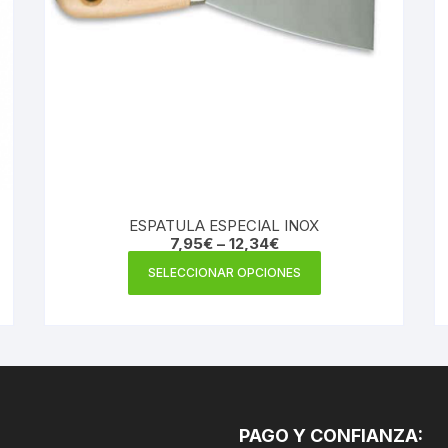
ESPATULA ESPECIAL INOX
7,95
€
–
12,34
€
Este
SELECCIONAR OPCIONES
producto
tiene
múltiples
variantes.
Las
opciones
se
PAGO Y CONFIANZA: