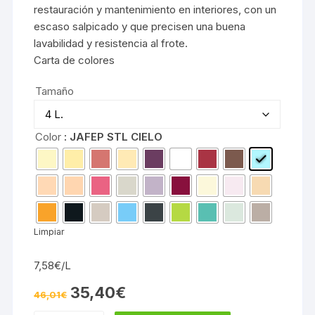
restauración y mantenimiento en interiores, con un
escaso salpicado y que precisen una buena
lavabilidad y resistencia al frote.
Carta de colores
Tamaño
Color
: JAFEP STL CIELO
Limpiar
7,58€/L
El
El
35,40
€
46,01
€
precio
precio
original
actual