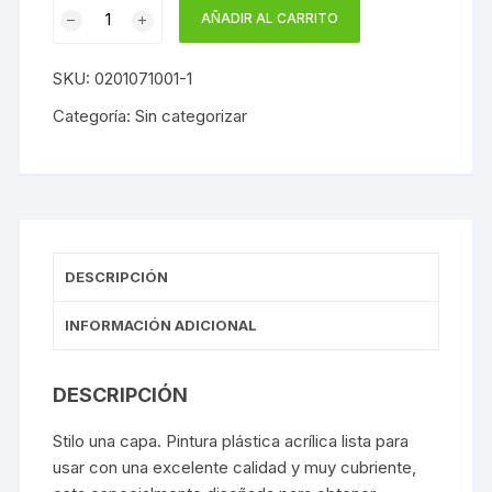
STILO
era:
es:
AÑADIR AL CARRITO
46,01€.
35,40€.
UNA
CAPA
SKU:
0201071001-1
JAFEP
cantidad
Categoría:
Sin categorizar
DESCRIPCIÓN
INFORMACIÓN ADICIONAL
DESCRIPCIÓN
Stilo una capa. Pintura plástica acrílica lista para
usar con una excelente calidad y muy cubriente,