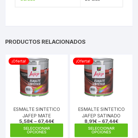
PRODUCTOS RELACIONADOS
¡Oferta!
¡Oferta!
ESMALTE SINTETICO
ESMALTE SINTETICO
JAFEP MATE
JAFEP SATINADO
5,58
€
–
67,44
€
8,91
€
–
67,44
€
Este
Este
SELECCIONAR
SELECCIONAR
OPCIONES
OPCIONES
producto
prod