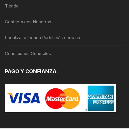
Tienda
pueden
elegir
en
Contacta con Nosotros
la
página
Localiza tu Tienda Padel más cercana
de
producto
Condiciones Generales
PAGO Y CONFIANZA: